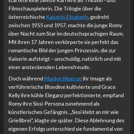
Filmschauspielerin. Die Trilogie über die
österreichische
Kaiserin Elisabeth
, gedreht
zwischen 1955 und 1957, machte die junge Romy
über Nacht zum Star im deutschsprachigen Raum.
Mit ihren 17 Jahren verkörperte sie perfekt das
romantische Bild der jungen Prinzessin, die zur
Kaiserin aufsteigt – unschuldig, natürlich und mit
einer ansteckenden Lebensfreude.
Doch während
Marilyn Monroe
ihr Image als
verführerische Blondine kultivierte und Grace
Kelly ihre kühle Eleganz perfektionierte, empfand
Romy ihre Sissi-Persona zunehmend als
künstlerisches Gefängnis. „Sissi klebt an mir wie
Grießbrei“, klagte sie später. Diese Ablehnung des
eigenen Erfolgs unterschied sie fundamental von