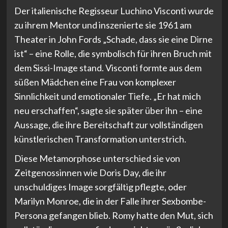
Der italienische Regisseur Luchino Visconti wurde
zu ihrem Mentor und inszenierte sie 1961 am
Theater in John Fords „Schade, dass sie eine Dirne
ist“ – eine Rolle, die symbolisch für ihren Bruch mit
dem Sissi-Image stand. Visconti formte aus dem
süßen Mädchen eine Frau von komplexer
Sinnlichkeit und emotionaler Tiefe. „Er hat mich
neu erschaffen“, sagte sie später über ihn – eine
Aussage, die ihre Bereitschaft zur vollständigen
künstlerischen Transformation unterstrich.
Diese Metamorphose unterschied sie von
Zeitgenossinnen wie Doris Day, die ihr
unschuldiges Image sorgfältig pflegte, oder
Marilyn Monroe, die in der Falle ihrer Sexbombe-
Persona gefangen blieb. Romy hatte den Mut, sich