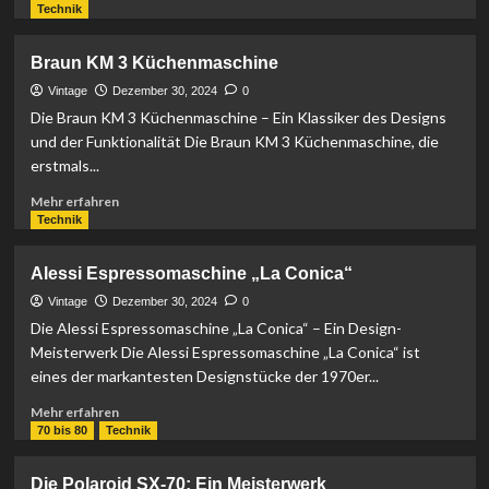
Informationen
Technik
über
Bauknecht
Braun KM 3 Küchenmaschine
TRIFIX
Standmixer
Vintage
Dezember 30, 2024
0
Die Braun KM 3 Küchenmaschine – Ein Klassiker des Designs
und der Funktionalität Die Braun KM 3 Küchenmaschine, die
erstmals...
Mehr
Mehr erfahren
Informationen
Technik
über
Braun
Alessi Espressomaschine „La Conica“
KM
3
Vintage
Dezember 30, 2024
0
Küchenmaschine
Die Alessi Espressomaschine „La Conica“ – Ein Design-
Meisterwerk Die Alessi Espressomaschine „La Conica“ ist
eines der markantesten Designstücke der 1970er...
Mehr
Mehr erfahren
Informationen
70 bis 80
Technik
über
Alessi
Die Polaroid SX-70: Ein Meisterwerk