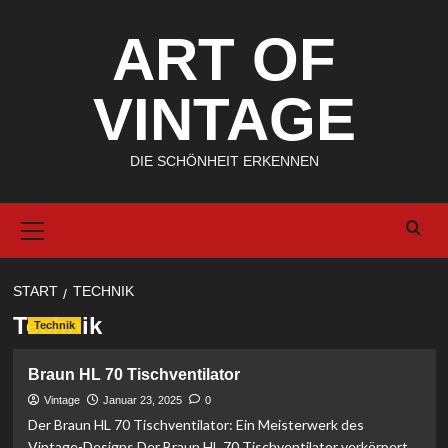
Zum
ART OF
Inhalt
springen
VINTAGE
DIE SCHÖNHEIT ERKENNEN
Primary
Menu
START
TECHNIK
Technik
Technik
Braun HL 70 Tischventilator
Vintage
Januar 23, 2025
0
Der Braun HL 70 Tischventilator: Ein Meisterwerk des
Vintage-Designs Der Braun HL 70 Tischventilator verkörpert