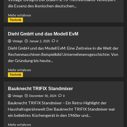
die Essenz des ikonischen deutschen...
Mehr
Mehr erfahren
Informationen
Technik
über
Braun
Diehl GmbH und das Modell EvM
HL
70
Vintage
Januar 2, 2025
0
Tischventilator
Diehl GmbH und das Modell EvM: Eine Zeitreise in die Welt der
Rechenmaschinen Beispielbild Unternehmensgeschichte: Von
der Gründung bis heute...
Mehr
Mehr erfahren
Informationen
Technik
über
Diehl
Bauknecht TRIFIX Standmixer
GmbH
und
Vintage
Dezember 30, 2024
0
das
Bauknecht TRIFIX Standmixer – Ein Retro-Highlight der
Modell
Haushaltsgerätewelt Der Bauknecht TRIFIX Standmixer war
EvM
ein beliebtes Küchengerät in den 1960er und...
Mehr
Mehr erfahren