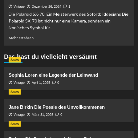
Espressomaschine
„La
Vintage
Dezember 26, 2024
1
Conica“
Die Polaroid SX-70: Ein Meisterwerk des Sofortbilddesigns Die
Polaroid SX-70 ist nicht nur eine Kamera, sondern ein
ikonisches Symbol für...
Mehr
Mehr erfahren
Informationen
über
Die
Das hast du vielleicht versäumt
Stars
Polaroid
SX-
70:
Sophia Loren eine Legende der Leinwand
Ein
Vintage
April 1, 2025
0
Meisterwerk
Stars
Jane Birkin Die Poesie des Unvollkommenen
Vintage
März 31, 2025
0
Stars