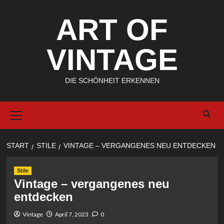
Zum
ART OF
Inhalt
springen
VINTAGE
DIE SCHÖNHEIT ERKENNEN
Primary
Menu
START
STILE
VINTAGE – VERGANGENES NEU ENTDECKEN
Stile
Vintage – vergangenes neu
entdecken
Vintage
April 7, 2023
0