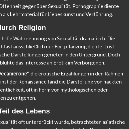
Offenheit gegenüber Sexualität. Pornographie diente
h als Lehrmaterial für Liebeskunst und Verführung.
durch Religion
ch die Wahrnehmung von Sexualität dramatisch. Die
ät fast ausschließlich der Fortpflanzung diente. Lust
ische Darstellungen gerieten in den Untergrund. Doch
blühte das Interesse an Erotik im Verborgenen.
Decamerone
“, die erotische Erzählungen in den Rahmen
unst der Renaissance fand die Darstellung von nackten
ntlichkeit, oft in Form von mythologischen oder
ren zu entgehen.
 Teil des Lebens
exualität oft unterdrückt wurde, betrachteten asiatische