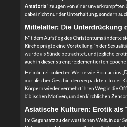
Amatoria
“ zeugen von einer unverkrampften 
dabei nicht nur der Unterhaltung, sondern auc
Mittelalter: Die Unterdrückung 
Mit dem Aufstieg des Christentums änderte si
Kirche prägte eine Vorstellung, in der Sexualit
wurde als Sünde betrachtet, und jegliche erot
auch in dieser streng reglementierten Epoche 
Heimlich zirkulierten Werke wie Boccaccios „
moralischer Geschichten verpackten. In der K
Körpern wieder vermehrt ihren Weg in die Öffe
biblischen Motiven, um den kirchlichen Zenso
Asiatische Kulturen: Erotik als
Im Gegensatz zu der westlichen Welt, in der S