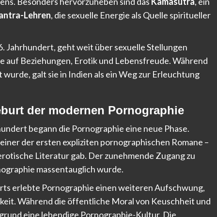
ebens. Besonders hervorzuheben sind das
Kamasutra
, ein
antra-Lehren
, die sexuelle Energie als Quelle spiritueller
. Jahrhundert, geht weit über sexuelle Stellungen
tive auf Beziehungen, Erotik und Lebensfreude. Während
 wurde, galt sie in Indien als ein Weg zur Erleuchtung
Geburt der modernen Pornographie
hundert begann die Pornographie eine neue Phase.
– einer der ersten expliziten pornographischen Romane –
 erotische Literatur gab. Der zunehmende Zugang zu
rnographie massentauglich wurde.
derts erlebte Pornographie einen weiteren Aufschwung,
keit. Während die öffentliche Moral von Keuschheit und
rgrund eine lebendige Pornographie-Kultur. Die