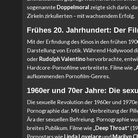
sogenannte
Doppelmoral
zeigte sich darin, d
Zirkeln zirkulierten – mit wachsendem Erfolg.
Frühes 20. Jahrhundert: Der F
Mit der Erfindung des Kinos in den frühen 190
Darstellung von Erotik. Während Hollywood d
oder
Rudolph Valentino
hervorbrachte, entwick
Hardcore-Pornofilme verbreitete. Filme wie „
aufkommenden Pornofilm-Genres.
1960er und 70er Jahre: Die sex
Die sexuelle Revolution der 1960er und 1970e
Pornographie dar. Mit der Verbreitung der P
Ära der sexuellen Befreiung. Pornographie wu
breites Publikum. Filme wie „
Deep Throat
“ (1
Pornostars wie
Linda Lovelace
und
Marilyn 