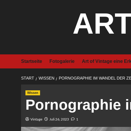
Zum
ART
Inhalt
springen
Startseite
Fotogalerie
Art of Vintage eine Er
START
WISSEN
PORNOGRAPHIE IM WANDEL DER ZE
Wissen
Pornographie i
Vintage
Juli 26, 2023
1