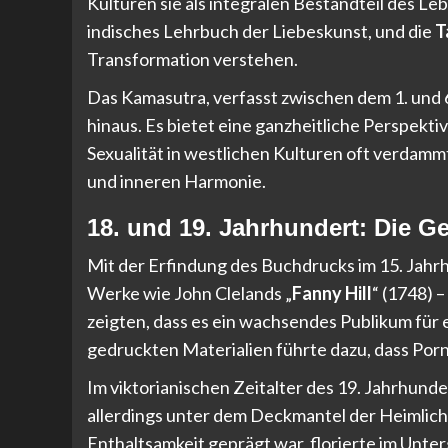
Kulturen sie als integralen Bestandteil des L
indisches Lehrbuch der Liebeskunst, und die
T
Transformation verstehen.
Das Kamasutra, verfasst zwischen dem 1. und 6
hinaus. Es bietet eine ganzheitliche Perspek
Sexualität in westlichen Kulturen oft verdammt
und inneren Harmonie.
18. und 19. Jahrhundert: Die 
Mit der Erfindung des Buchdrucks im 15. Jahr
Werke wie John Clelands „
Fanny Hill
“ (1748) 
zeigten, dass es ein wachsendes Publikum für
gedruckten Materialien führte dazu, dass Po
Im viktorianischen Zeitalter des 19. Jahrhun
allerdings unter dem Deckmantel der Heimlich
Enthaltsamkeit geprägt war, florierte im Unte