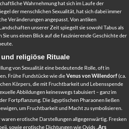
lschaftliche Wahrnehmung hat sich im Laufe der
egel der menschlichen Sexualität, hat sich dabei immer
ische Veränderungen angepasst. Von antiken
 Landschaften unserer Zeit spiegelt sie sowohl Tabus als
n Sie uns einen Blick auf die faszinierende Geschichte der
heute.
und religiöse Rituale
llung von Sexualität eine bedeutende Rolle, oft in
len. Frühe Fundstücke wie die
Venus von Willendorf
(ca.
lichen Körpers, die mit Fruchtbarkeit und Lebensspende
sexuelle Abbildungen keineswegs tabuisiert – ganz im
der Fortpflanzung. Die ägyptischen Pharaonen ließen
rewigen, um Fruchtbarkeit und Macht zu symbolisieren.
r waren erotische Darstellungen allgegenwärtig. Fresken
mpeji, sowie erotische Dichtungen wie Ovids „
Ars