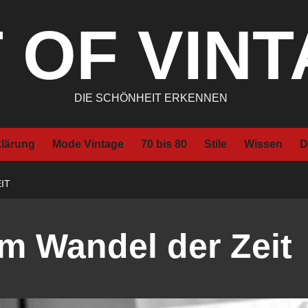
 OF VIN
DIE SCHÖNHEIT ERKENNEN
klärung
Mode Vintage
70 bis 80
Stile
Wissen
D
IT
m Wandel der Zeit