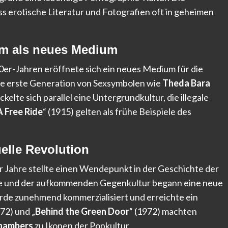
ass erotische Literatur und Fotografien oft in geheimen
ilm als neues Medium
0er-Jahren eröffnete sich ein neues Medium für die
ie erste Generation von Sexsymbolen wie
Theda Bara
elte sich parallel eine Untergrundkultur, die illegale
A Free Ride
“ (1915) gelten als frühe Beispiele des
uelle Revolution
r Jahre stellte einen Wendepunkt in der Geschichte der
ille und der aufkommenden Gegenkultur begann eine neue
rde zunehmend kommerzialisiert und erreichte ein
972) und „
Behind the Green Door
“ (1972) machten
Chambers
zu Ikonen der Popkultur.